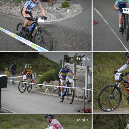
Heinz K.
Heinz K.