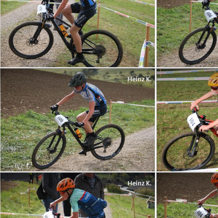
Heinz K.
Heinz K.