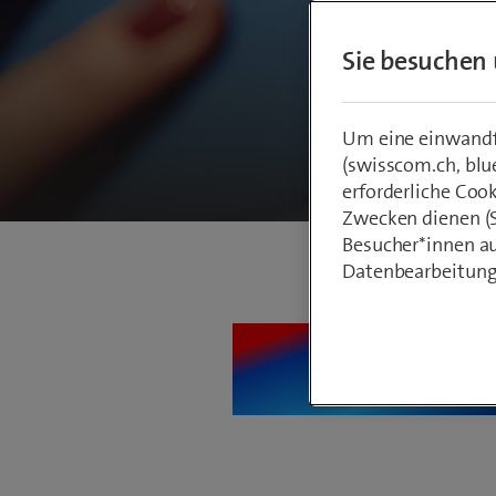
Sie besuchen 
Um eine einwandfr
(swisscom.ch, blu
erforderliche Coo
Zwecken dienen (St
Besucher*innen au
Datenbearbeitung
myClou