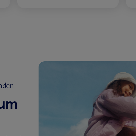
unden
zum