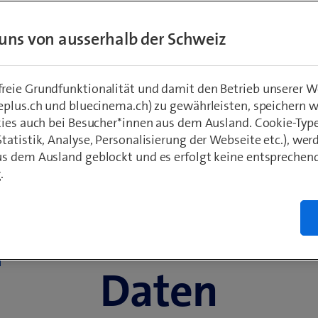
Swisscom myClou
uns von ausserhalb der Schweiz
eie Grundfunktionalität und damit den Betrieb unserer W
eplus.ch und bluecinema.ch) zu gewährleisten, speichern 
kies auch bei Besucher*innen aus dem Ausland. Cookie-Typ
atistik, Analyse, Personalisierung der Webseite etc.), wer
s dem Ausland geblockt und es erfolgt keine entsprechen
.
Fotos. Videos. Dateien.
d
: Der sichere Ort
Daten