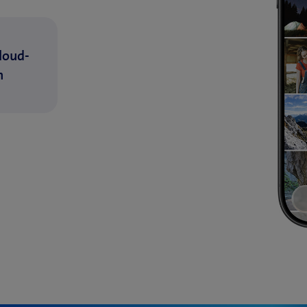
loud-
n